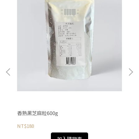
香熟黑芝麻粒600g
香
NT$180
NT
加入購物車