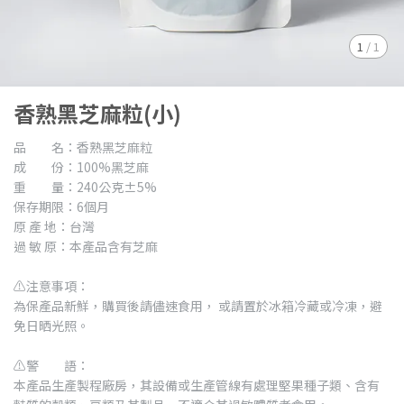
1
/
1
香熟黑芝麻粒(小)
品 名：香熟黑芝麻粒
成 份：100%黑芝麻
重 量：240公克±5%
保存期限：6個月
原 產 地：台灣
過 敏 原：本產品含有芝麻
⚠注意事項：
為保產品新鮮，購買後請儘速食用， 或請置於冰箱冷藏或冷凍，避
免日晒光照。
⚠警 語：
本產品生產製程廠房，其設備或生產管線有處理堅果種子類、含有