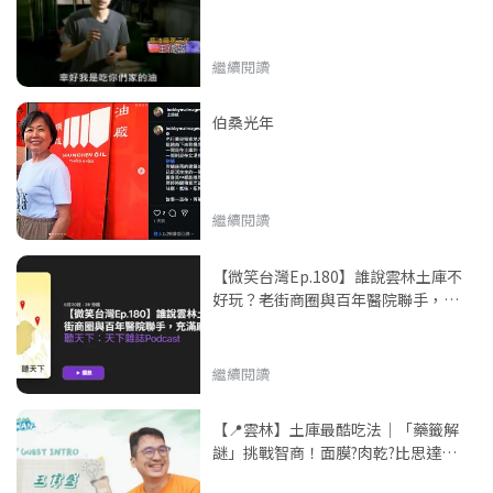
繼續閱讀
伯桑光年
繼續閱讀
【微笑台灣Ep.180】誰說雲林土庫不
好玩？老街商圈與百年醫院聯手，充
滿麻油香的文化小鎮
繼續閱讀
【📍雲林】土庫最酷吃法｜「藥籤解
謎」挑戰智商！面膜?肉乾?比思達臉
還大😂「ㄅ級分」搭配花生冰棒+麻