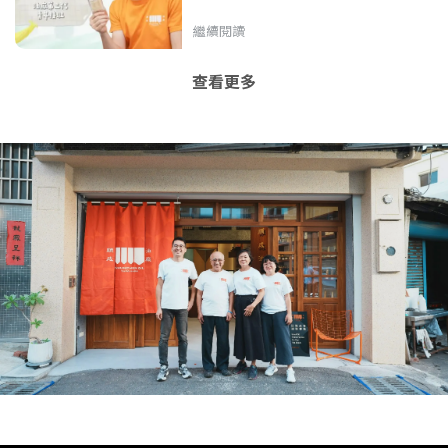
油！「草莓醬+肉鬆」有初戀的味
道？《GoGoTaiwan》20260517 完
繼續閱讀
整版｜Windy 余思達
查看更多