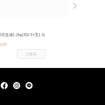
花生油1.2kg(花0.5+玉1.5)
調和花生油1.8kg
$330
NT$570
已售完