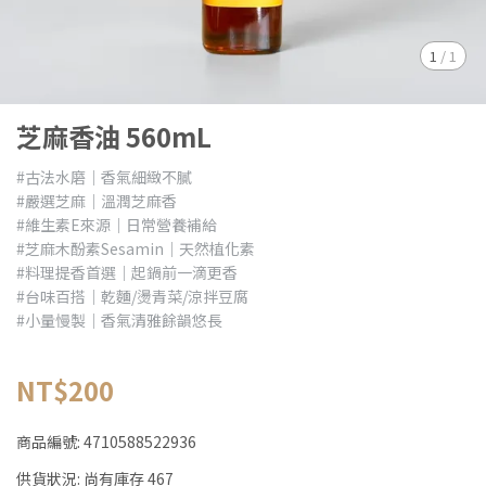
1
/
1
芝麻香油 560mL
#古法水磨｜香氣細緻不膩
#嚴選芝麻｜溫潤芝麻香
#維生素E來源｜日常營養補給
#芝麻木酚素Sesamin｜天然植化素
#料理提香首選｜起鍋前一滴更香
#台味百搭｜乾麵/燙青菜/涼拌豆腐
#小量慢製｜香氣清雅餘韻悠長
NT$200
商品編號:
4710588522936
供貨狀況:
尚有庫存 467