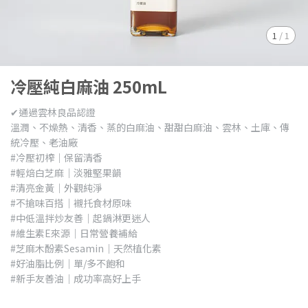
1
/
1
冷壓純白麻油 250mL
✔︎通過雲林良品認證
溫潤、不燥熱、清香、蒸的白麻油、甜甜白麻油、雲林、土庫、傳
統冷壓、老油廠
#冷壓初榨｜保留清香
#輕焙白芝麻｜淡雅堅果韻
#清亮金黃｜外觀純淨
#不搶味百搭｜襯托食材原味
#中低溫拌炒友善｜起鍋淋更迷人
#維生素E來源｜日常營養補給
#芝麻木酚素Sesamin｜天然植化素
#好油脂比例｜單/多不飽和
#新手友善油｜成功率高好上手